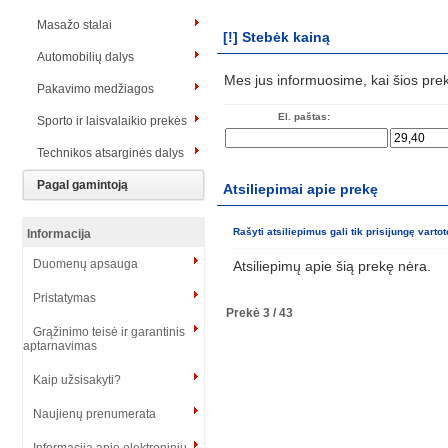
Masažo stalai
[!] Stebėk kainą
Automobilių dalys
Mes jus informuosime, kai šios pre
Pakavimo medžiagos
El. paštas:
Sporto ir laisvalaikio prekės
Technikos atsarginės dalys
Pagal gamintoją
Atsiliepimai apie prekę
Rašyti atsiliepimus gali tik prisijungę vartot
Informacija
Duomenų apsauga
Atsiliepimų apie šią prekę nėra.
Pristatymas
Prekė 3 / 43
Grąžinimo teisė ir garantinis
aptarnavimas
Kaip užsisakyti?
Naujienų prenumerata