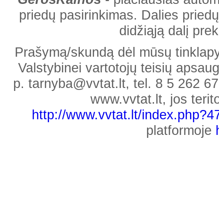
priedų pasirinkimas. Dalies priedų
didžiąją dalį pr
Prašymą/skundą dėl mūsų tinklapyje
Valstybinei vartotojų teisių apsaug
p. tarnyba@vvtat.lt, tel. 8 5 262 67
www.vvtat.lt, jos teri
http://www.vvtat.lt/index.php?
platformoje