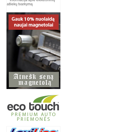
Informacija apie elektroninių
atliekų tvarkymą