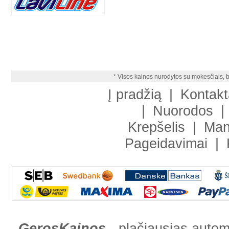
* Visos kainos nurodytos su mokesčiais, b
Į pradžią
|
Kontakt
|
Nuorodos
|
Krepšelis
|
Man
Pageidavimai
|
GerosKainos
- plačiausias automob