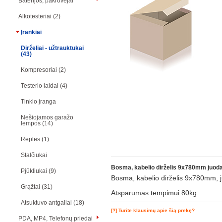
Baterijos, pakrovėjai
Alkotesteriai (2)
Įrankiai
Dirželiai - užtrauktukai
(43)
Kompresoriai (2)
Testerio laidai (4)
Tinklo įranga
Nešiojamos garažo
lempos (14)
Replės (1)
Stalčiukai
Bosma, kabelio dirželis 9x780mm juoda
Pjūkliukai (9)
Bosma, kabelio dirželis 9x780mm, 
Grąžtai (31)
Atsparumas tempimui 80kg
Atsuktuvo antgaliai (18)
[?] Turite klausimų apie šią prekę?
PDA, MP4, Telefonų priedai