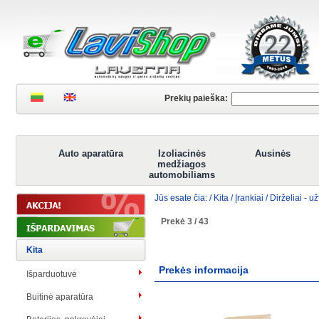
Prekių paieška:
Auto aparatūra
Izoliacinės
Ausinės
medžiagos
automobiliams
Jūs esate čia: /
Kita
/
Įrankiai
/
Dirželiai - u
Prekė 3 / 43
Kita
Prekės informacija
Išparduotuvė
Buitinė aparatūra