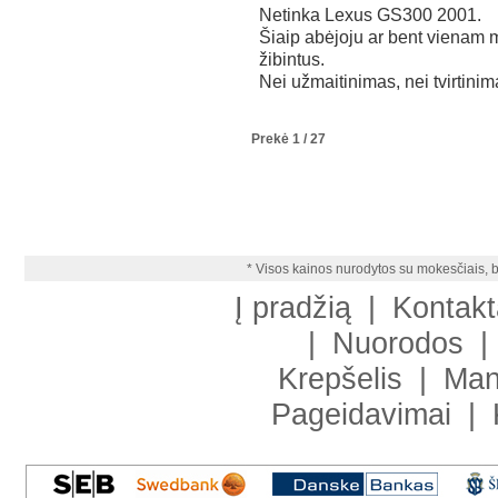
Netinka Lexus GS300 2001.
Šiaip abėjoju ar bent vienam mo
žibintus.
Nei užmaitinimas, nei tvirtinim
Prekė 1 / 27
* Visos kainos nurodytos su mokesčiais, b
Į pradžią
|
Kontakt
|
Nuorodos
|
Krepšelis
|
Man
Pageidavimai
|