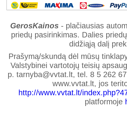
GerosKainos
- plačiausias automob
priedų pasirinkimas. Dalies priedų
didžiąją dalį pr
Prašymą/skundą dėl mūsų tinklapyje
Valstybinei vartotojų teisių apsaug
p. tarnyba@vvtat.lt, tel. 8 5 262 67
www.vvtat.lt, jos teri
http://www.vvtat.lt/index.php?
platformoje