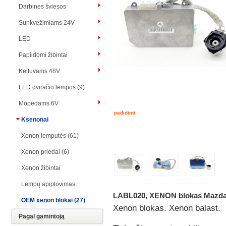
Darbinės šviesos
Sunkvežimiams 24V
LED
Papildomi žibintai
Keltuvams 48V
LED dviračio lempos (9)
Mopedams 6V
padidinti
Ksenonai
Xenon lemputės (61)
Xenon priedai (6)
Xenon žibintai
Lempų apiplovimas
LABL020, XENON blokas Mazda,
OEM xenon blokai (27)
Xenon blokas. Xenon balast.
Pagal gamintoją