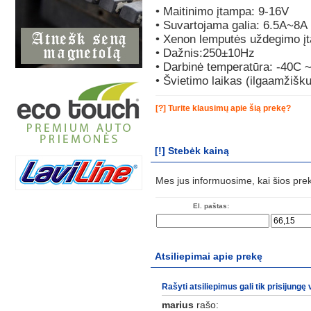
• Maitinimo įtampa: 9-16V
• Suvartojama galia: 6.5A~8A
• Xenon lemputės uždegimo į
• Dažnis:250±10Hz
• Darbinė temperatūra: -40C 
• Švietimo laikas (ilgaamžiš
[?] Turite klausimų apie šią prekę?
[!] Stebėk kainą
Mes jus informuosime, kai šios pre
El. paštas:
Atsiliepimai apie prekę
Rašyti atsiliepimus gali tik prisijungę 
marius
rašo: