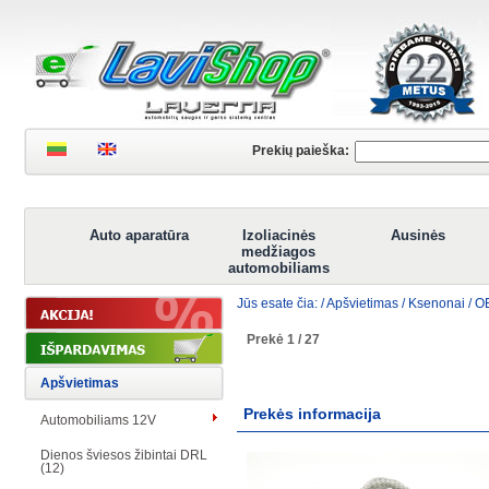
Prekių paieška:
Auto aparatūra
Izoliacinės
Ausinės
medžiagos
automobiliams
Jūs esate čia: /
Apšvietimas
/
Ksenonai
/
OE
Prekė 1 / 27
Apšvietimas
Prekės informacija
Automobiliams 12V
Dienos šviesos žibintai DRL
(12)