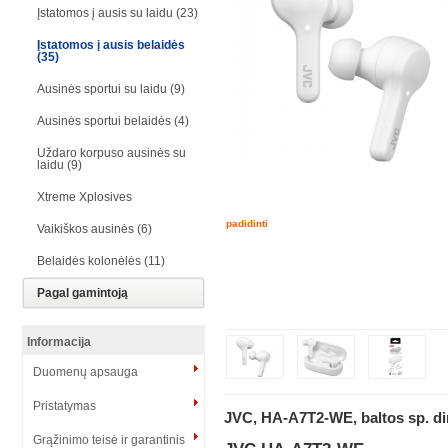
Įstatomos į ausis su laidu (23)
Įstatomos į ausis belaidės
(35)
Ausinės sportui su laidu (9)
Ausinės sportui belaidės (4)
Uždaro korpuso ausinės su
laidu (9)
Xtreme Xplosives
padidinti
Vaikiškos ausinės (6)
Belaidės kolonėlės (11)
Pagal gamintoją
Informacija
Duomenų apsauga
Pristatymas
JVC, HA-A7T2-WE, baltos sp. d
Grąžinimo teisė ir garantinis