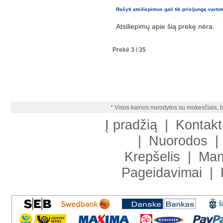
Rašyti atsiliepimus gali tik prisijungę vartot
Atsiliepimų apie šią prekę nėra.
Prekė 3 / 35
* Visos kainos nurodytos su mokesčiais, b
Į pradžią
|
Kontakt
|
Nuorodos
|
Krepšelis
|
Man
Pageidavimai
|