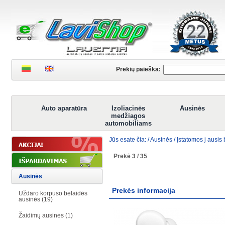
Prekių paieška:
Auto aparatūra
Izoliacinės
Ausinės
medžiagos
automobiliams
Jūs esate čia: /
Ausinės
/
Įstatomos į ausis
Prekė 3 / 35
Ausinės
Prekės informacija
Uždaro korpuso belaidės
ausinės (19)
Žaidimų ausinės (1)