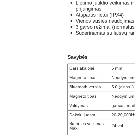
Lietimo jutiklio veikimas i
prijungimas
Atsparus lietui (IPX4)
Vienos ausies naudojimas (
3 garso režimai (normalus
Suderinamas su laisvų rank
Savybės
Garsiakalbiai
6 mm
Magneto tipas
Neodymium
Bluetooth versija
5.0 (class1)
Magneto tipas
Neodymium
Valdymas
garsas, mai
Dažnių juosta
20-20,000H
Baterijos veikimas
24 val.
Max