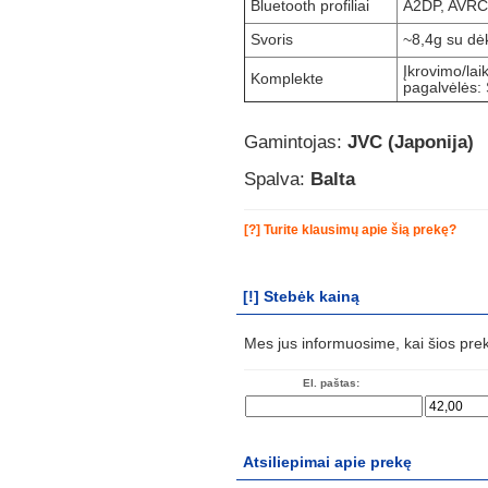
Bluetooth profiliai
A2DP, AVRC
Svoris
~8,4g su dėk
Įkrovimo/lai
Komplekte
pagalvėlės: 
Gamintojas:
JVC (Japonija)
Spalva:
Balta
[?] Turite klausimų apie šią prekę?
[!] Stebėk kainą
Mes jus informuosime, kai šios pre
El. paštas:
Atsiliepimai apie prekę