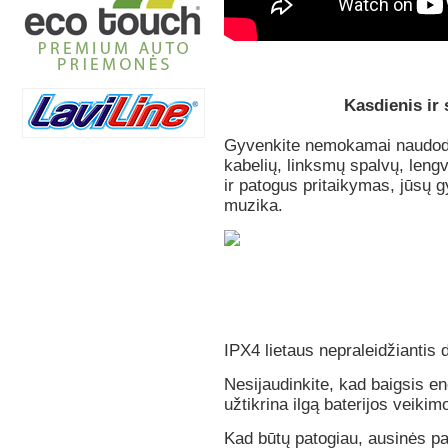
Kasdienis ir
Gyvenkite nemokamai naudoda
kabelių, linksmų spalvų, leng
ir patogus pritaikymas, jūsų g
muzika.
IPX4 lietaus nepraleidžiantis 
Nesijaudinkite, kad baigsis e
užtikrina ilgą baterijos veikimo
Kad būtų patogiau, ausinės paš