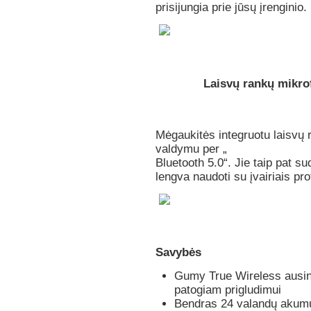
prisijungia prie jūsų įrenginio.
Laisvų rankų mikro
Mėgaukitės integruotu laisvų 
valdymu per „
Bluetooth 5.0“. Jie taip pat s
lengva naudoti su įvairiais prot
Savybės
Gumy True Wireless ausi
patogiam prigludimui
Bendras 24 valandų akumul