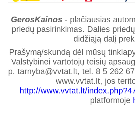
GerosKainos
- plačiausias automob
priedų pasirinkimas. Dalies priedų
didžiąją dalį pr
Prašymą/skundą dėl mūsų tinklapyje
Valstybinei vartotojų teisių apsaug
p. tarnyba@vvtat.lt, tel. 8 5 262 67
www.vvtat.lt, jos teri
http://www.vvtat.lt/index.php?
platformoje