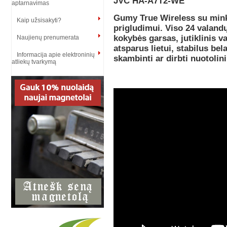
JVC HA-A7T2-WE
aptarnavimas
Gumy True Wireless su min
Kaip užsisakyti?
prigludimui.
Viso 24 valandų
kokybės garsas, jutiklinis 
Naujienų prenumerata
atsparus lietui, stabilus bel
Informacija apie elektroninių
skambinti ar dirbti nuotoli
atliekų tvarkymą