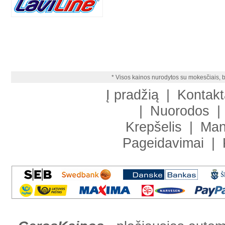
* Visos kainos nurodytos su mokesčiais, b
Į pradžią
|
Kontakt
|
Nuorodos
|
Krepšelis
|
Man
Pageidavimai
|