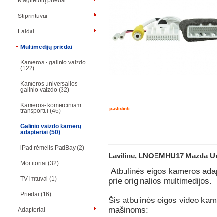
Magnetolų priedai
Stiprintuvai
Laidai
Multimedijų priedai
Kameros - galinio vaizdo
(122)
Kameros universalios -
galinio vaizdo (32)
Kameros- komerciniam
padidinti
transportui (46)
Galinio vaizdo kamerų
adapteriai (50)
iPad rėmelis PadBay (2)
Laviline, LNOEMHU17 Mazda Uni
Monitoriai (32)
Atbulinės eigos kameros adapt
TV imtuvai (1)
prie originalios multimedijos.
Priedai (16)
Šis atbulinės eigos video kam
mašinoms:
Adapteriai