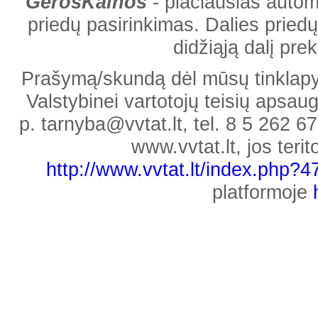
GerosKainos
- plačiausias automob
priedų pasirinkimas. Dalies priedų
didžiąją dalį pr
Prašymą/skundą dėl mūsų tinklapyje
Valstybinei vartotojų teisių apsaug
p. tarnyba@vvtat.lt, tel. 8 5 262 67
www.vvtat.lt, jos teri
http://www.vvtat.lt/index.php?
platformoje