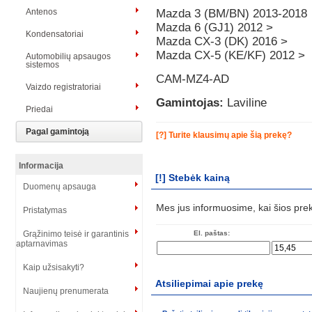
Antenos
Mazda 3 (BM/BN) 2013-2018
Mazda 6 (GJ1) 2012 >
Kondensatoriai
Mazda CX-3 (DK) 2016 >
Mazda CX-5 (KE/KF) 2012 >
Automobilių apsaugos
sistemos
CAM-MZ4-AD
Vaizdo registratoriai
Gamintojas:
Laviline
Priedai
Pagal gamintoją
[?] Turite klausimų apie šią prekę?
Informacija
[!] Stebėk kainą
Duomenų apsauga
Mes jus informuosime, kai šios pre
Pristatymas
El. paštas:
Grąžinimo teisė ir garantinis
aptarnavimas
Kaip užsisakyti?
Atsiliepimai apie prekę
Naujienų prenumerata