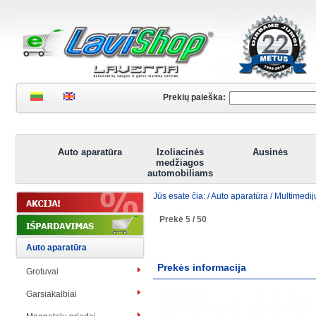
Prekių paieška:
Auto aparatūra
Izoliacinės
Ausinės
medžiagos
automobiliams
Jūs esate čia: /
Auto aparatūra
/
Multimedij
Prekė 5 / 50
Auto aparatūra
Prekės informacija
Grotuvai
Garsiakalbiai