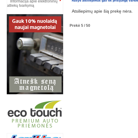
Rašyti atsiliepimus gali tik prisijungę vartot
Informacija apie elektroninių
atliekų tvarkymą
Atsiliepimų apie šią prekę nėra.
Prekė 5 / 50