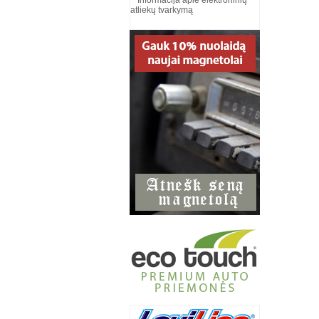
Informacija apie elektroninių
atliekų tvarkymą