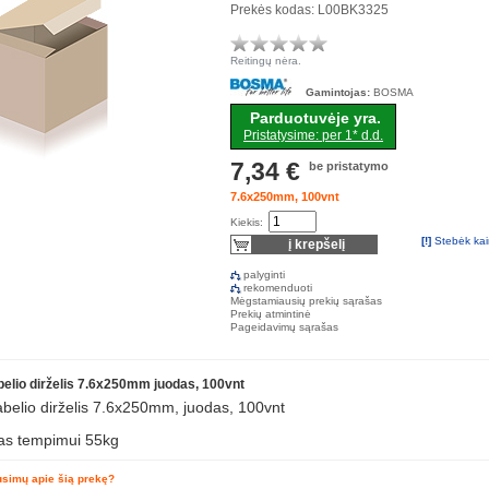
Prekės kodas: L00BK3325
Reitingų nėra.
Gamintojas:
BOSMA
Parduotuvėje yra.
Pristatysime: per 1* d.d.
7,34 €
be pristatymo
7.6x250mm, 100vnt
Kiekis:
[!]
Stebėk ka
palyginti
rekomenduoti
Mėgstamiausių prekių sąrašas
Prekių atmintinė
Pageidavimų sąrašas
elio dirželis 7.6x250mm juodas, 100vnt
belio dirželis 7.6x250mm, juodas, 100vnt
as tempimui 55kg
ausimų apie šią prekę?