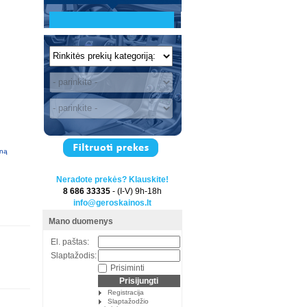
iną
Neradote prekės? Klauskite!
8 686 33335
- (I-V) 9h-18h
info@geroskainos.lt
Mano duomenys
El. paštas:
Slaptažodis:
Prisiminti
Registracija
Slaptažodžio