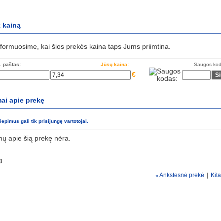
k kainą
nformuosime, kai šios prekės kaina taps Jums priimtina.
. paštas:
Jūsų kaina:
Saugos kod
€
mai apie prekę
liepimus gali tik prisijungę vartotojai.
imų apie šią prekę nėra.
3
Ankstesnė prekė
|
Kit
«