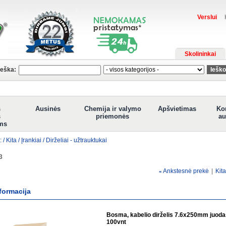
Verslui
Skolininkai
ieška:
s
Ausinės
Chemija ir valymo
Apšvietimas
Ko
s
priemonės
au
ms
: /
Kita
/
Įrankiai
/
Dirželiai - užtrauktukai
3
Ankstesnė prekė
|
Kit
«
formacija
Bosma, kabelio dirželis 7.6x250mm juoda
100vnt