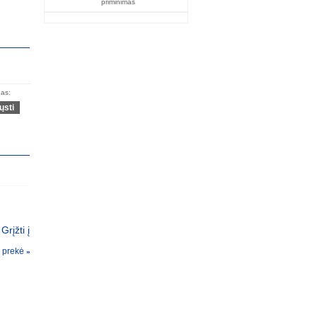
priminimas
as:
Grįžti į
a prekė
»