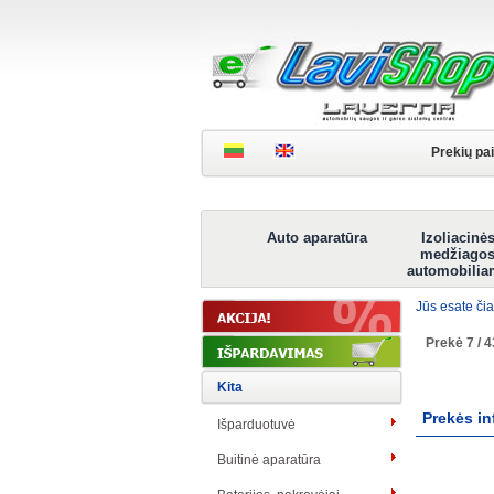
Prekių pa
Auto aparatūra
Izoliacinė
medžiago
automobilia
Jūs esate čia
Prekė 7 / 4
Kita
Prekės in
Išparduotuvė
Buitinė aparatūra