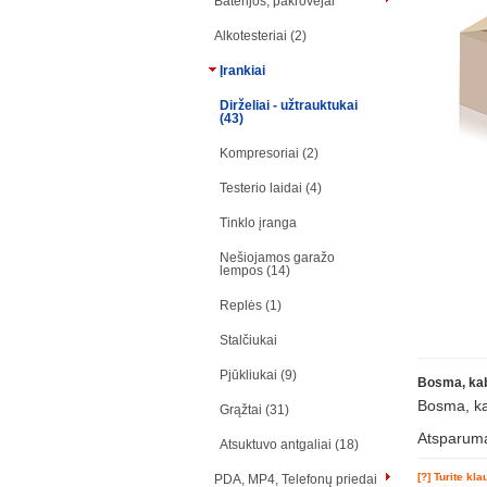
Baterijos, pakrovėjai
Alkotesteriai (2)
Įrankiai
Dirželiai - užtrauktukai
(43)
Kompresoriai (2)
Testerio laidai (4)
Tinklo įranga
Nešiojamos garažo
lempos (14)
Replės (1)
Stalčiukai
Pjūkliukai (9)
Bosma, kab
Bosma, ka
Grąžtai (31)
Atsparum
Atsuktuvo antgaliai (18)
[?] Turite kl
PDA, MP4, Telefonų priedai