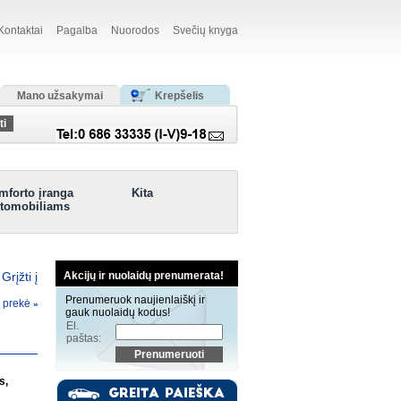
Kontaktai
Pagalba
Nuorodos
Svečių knyga
Mano užsakymai
Krepšelis
mforto įranga
Kita
tomobiliams
Akcijų ir nuolaidų prenumerata!
Grįžti į
Prenumeruok naujienlaiškį ir
a prekė
»
gauk nuolaidų kodus!
El.
paštas:
s,