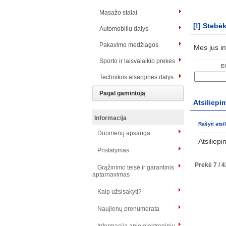
Masažo stalai
[!] Stebė
Automobilių dalys
Pakavimo medžiagos
Mes jus i
Sporto ir laisvalaikio prekės
El
Technikos atsarginės dalys
Pagal gamintoją
Atsiliepi
Informacija
Rašyti atsi
Duomenų apsauga
Atsiliep
Pristatymas
Prekė 7 / 4
Grąžinimo teisė ir garantinis
aptarnavimas
Kaip užsisakyti?
Naujienų prenumerata