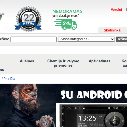
Verslui
Skolininkai
ieška:
s
Ausinės
Chemija ir valymo
Apšvietimas
Ko
s
priemonės
au
ms
: / Pradžia