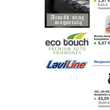
1,57 
5,61 €
Sutaupote
Bosma lemp
komplektas
5,57 
Naujausi
JVC, HA-RX7
dinaminės a
43,05
45,00 €
Sutaupote