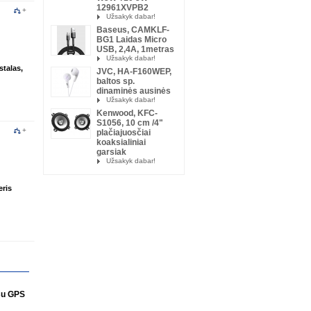
12961XVPB2
+
Užsakyk dabar!
Baseus, CAMKLF-
BG1 Laidas Micro
USB, 2,4A, 1metras
Užsakyk dabar!
stalas,
JVC, HA-F160WEP,
baltos sp.
dinaminės ausinės
Užsakyk dabar!
Kenwood, KFC-
S1056, 10 cm /4"
+
plačiajuosčiai
koaksialiniai
garsiak
Užsakyk dabar!
ris
su GPS