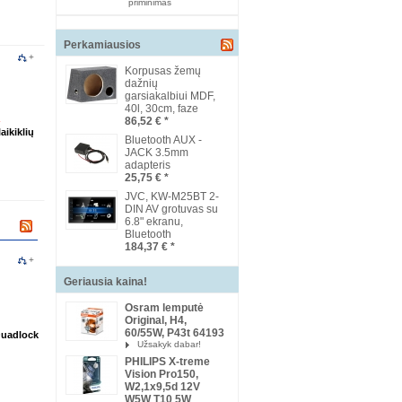
priminimas
Perkamiausios
+
Korpusas žemų
dažnių
garsiakalbiui MDF,
40l, 30cm, faze
86,52 €
*
aikiklių
Bluetooth AUX -
JACK 3.5mm
adapteris
25,75 €
*
JVC, KW-M25BT 2-
DIN AV grotuvas su
6.8" ekranu,
Bluetooth
184,37 €
*
+
Geriausia kaina!
Osram lemputė
Original, H4,
60/55W, P43t 64193
Quadlock
Užsakyk dabar!
PHILIPS X-treme
Vision Pro150,
W2,1x9,5d 12V
W5W T10 5W