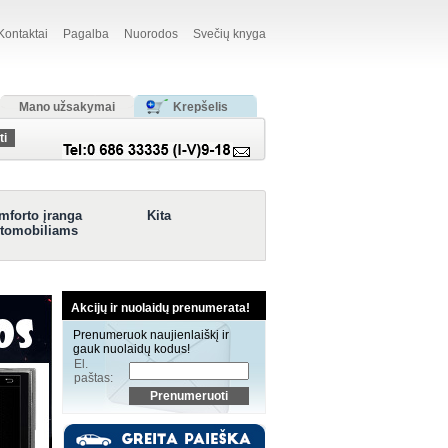
Kontaktai
Pagalba
Nuorodos
Svečių knyga
Mano užsakymai
Krepšelis
mforto įranga
Kita
tomobiliams
Akcijų ir nuolaidų prenumerata!
Prenumeruok naujienlaiškį ir
gauk nuolaidų kodus!
El.
paštas: