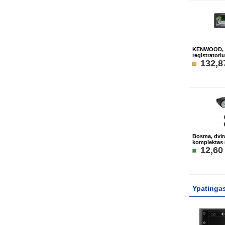
KENWOOD, D
registratori
132,8
Bosma, dvir
komplektas 8
12,60
Ypatinga