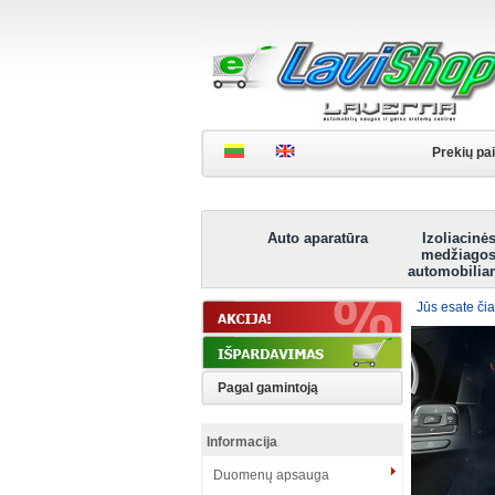
Prekių pa
Auto aparatūra
Izoliacinė
medžiago
automobilia
Jūs esate čia
Pagal gamintoją
Informacija
Duomenų apsauga