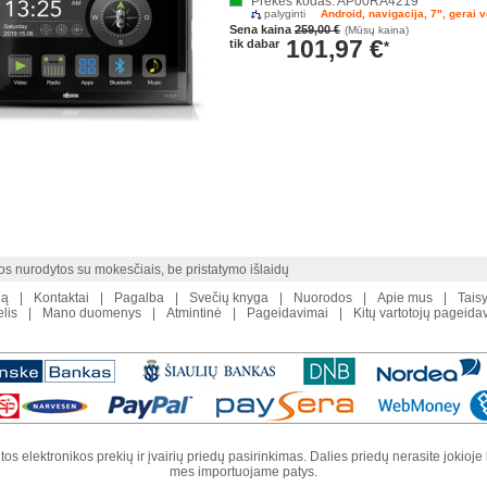
Prekės kodas: AP00RA4219
palyginti
Android, navigacija, 7", gerai v
Sena kaina
259,00 €
(Mūsų kaina)
101,97 €
tik dabar
*
os nurodytos su mokesčiais, be pristatymo išlaidų
ią
|
Kontaktai
|
Pagalba
|
Svečių knyga
|
Nuorodos
|
Apie mus
|
Tais
lis
|
Mano duomenys
|
Atmintinė
|
Pageidavimai
|
Kitų vartotojų pageida
os elektronikos prekių ir įvairių priedų pasirinkimas. Dalies priedų nerasite jokioje
mes importuojame patys.