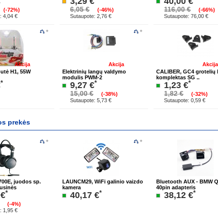
€
3,29 €
40,00 €
6,05 €
116,00 €
(-72%)
(-46%)
(-66%)
: 4,04 €
Sutaupote: 2,76 €
Sutaupote: 76,00 €
+
+
Akcija
Akcija
Akcija
utė H1, 55W
Elektrinių langų valdymo
CALIBER, GC4 grotelių l
modulis PWM-2
komplektas SG ..
*
*
*
€
9,27 €
1,23 €
15,00 €
1,82 €
(-38%)
(-32%)
Sutaupote: 5,73 €
Sutaupote: 0,59 €
os prekės
+
+
00E, juodos sp.
LAUNCM29, WiFi galinio vaizdo
Bluetooth AUX - BMW 
usinės
kamera
40pin adapteris
*
*
*
 €
40,17 €
38,12 €
(-4%)
: 1,95 €