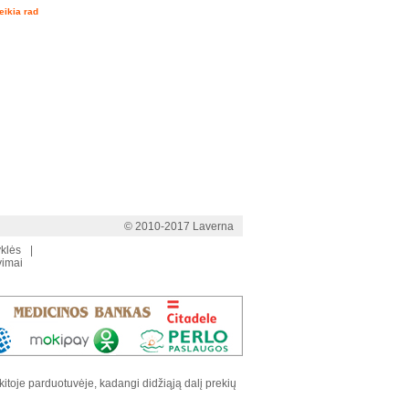
eikia rad
© 2010-2017 Laverna
yklės
|
vimai
 kitoje parduotuvėje, kadangi didžiąją dalį prekių