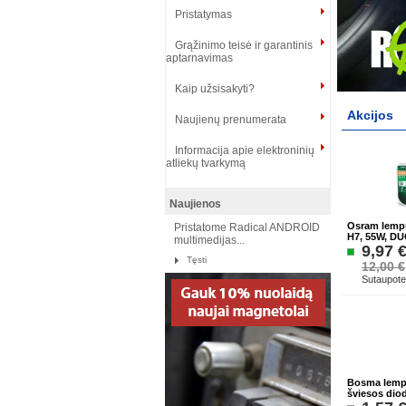
Pristatymas
Grąžinimo teisė ir garantinis
aptarnavimas
Kaip užsisakyti?
Akcijos
Naujienų prenumerata
Informacija apie elektroninių
atliekų tvarkymą
Naujienos
Osram lemp
Pristatome Radical ANDROID
H7, 55W, D
multimedijas...
9,97 
Tęsti
12,00 €
Sutaupote
Bosma lempu
šviesos dio