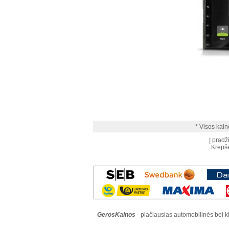
* Visos kain
Į pradž
Krepše
GerosKainos
- plačiausias automobilinės bei kit