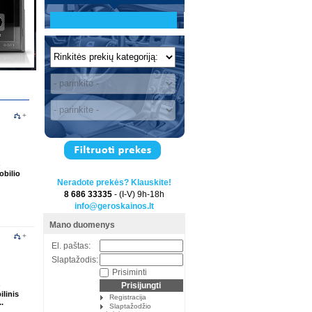
+
obilio
Neradote prekės? Klauskite!
8 686 33335
- (I-V) 9h-18h
info@geroskainos.lt
Mano duomenys
+
El. paštas:
Slaptažodis:
Prisiminti
linis
Registracija
.
Slaptažodžio