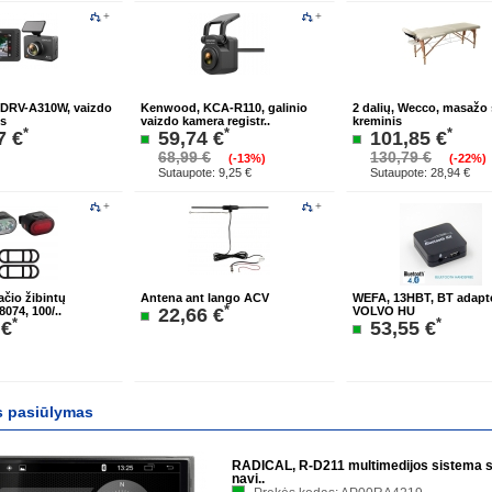
+
+
RV-A310W, vaizdo
Kenwood, KCA-R110, galinio
2 dalių, Wecco, masažo 
us
vaizdo kamera registr..
kreminis
*
*
*
7 €
59,74 €
101,85 €
68,99 €
130,79 €
(-13%)
(-22%)
Sutaupote: 9,25 €
Sutaupote: 28,94 €
+
+
ačio žibintų
Antena ant lango ACV
WEFA, 13HBT, BT adapte
*
22,66 €
074, 100/..
VOLVO HU
*
*
 €
53,55 €
s pasiūlymas
RADICAL, R-D211 multimedijos sistema 
navi..