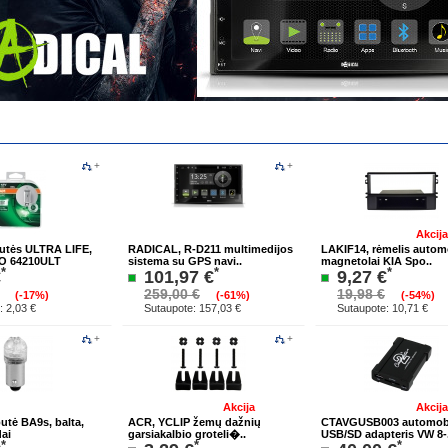
+
+
Akcija
utės ULTRA LIFE,
RADICAL, R-D211 multimedijos
LAKIF14, rėmelis autom
UO 64210ULT
sistema su GPS navi..
magnetolai KIA Spo..
*
*
*
€
101,97 €
9,27 €
259,00 €
19,98 €
(-17%)
(-61%)
(-54%)
: 2,03 €
Sutaupote: 157,03 €
Sutaupote: 10,71 €
+
+
Akcija
Akcija
tė BA9s, balta,
ACR, YCLIP žemų dažnių
CTAVGUSB003 automobi
dai
garsiakalbio groteli�..
USB/SD adapteris VW 8-.
*
*
*